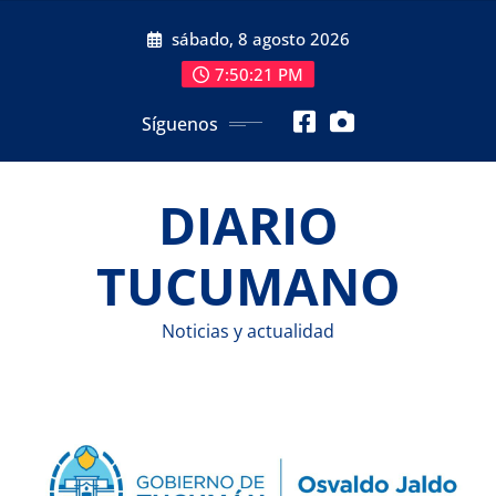
Saltar
sábado, 8 agosto 2026
al
contenido
7:50:22 PM
Síguenos
DIARIO
TUCUMANO
Noticias y actualidad