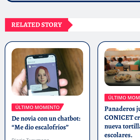
RELATED STORY
ÚLTIMO MOM
ÚLTIMO MOMENTO
Panaderos j
CONICET cr
De novia con un chatbot:
nueva tortill
“Me dio escalofríos”
escolares.