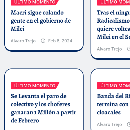
ÚLTIMO MOMENTO
ÚLTIMO MOM
Macri sigue colando
Tras el ning
gente en el gobierno de
Radicalismo
Milei
quiere volte
Milei en el 
Alvaro Trejo
Feb 8, 2024
Alvaro Trejo
ÚLTIMO MOMENTO
ÚLTIMO MOM
Se Levanta el paro de
Banda del Rí
colectivo y los choferes
termina con 
ganaran 1 Millón a partir
cloacales
de Febrero
Alvaro Trejo