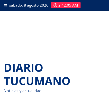
Saltar
sábado, 8 agosto 2026
2:42:07 AM
al
contenido
DIARIO
TUCUMANO
Noticias y actualidad