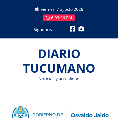
Saltar
viernes, 7 agosto 2026
al
contenido
6:03:27 PM
Síguenos
DIARIO
TUCUMANO
Noticias y actualidad