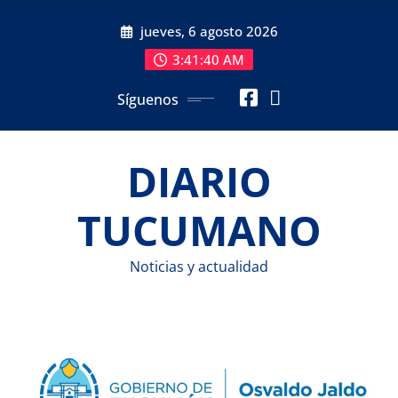
Saltar
jueves, 6 agosto 2026
al
contenido
3:41:41 AM
Síguenos
DIARIO
TUCUMANO
Noticias y actualidad