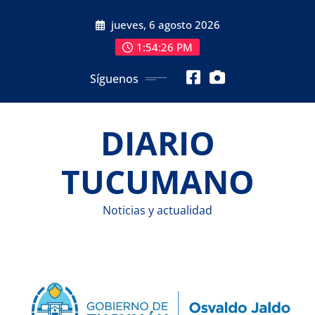
Saltar
jueves, 6 agosto 2026
al
contenido
1:54:27 PM
Síguenos
DIARIO
TUCUMANO
Noticias y actualidad