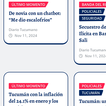
ÚLTIMO MOMENTO
BANDA DEL RI
POLICIALES
De novia con un chatbot:
SEGURIDAD
“Me dio escalofríos”
Secuestro de
Diario Tucumano
Ilícita en B
Nov 11, 2024
Sali
Diario Tucuman
Nov 11, 202
ÚLTIMO MOMENTO
POLICIALES
TUCUMÁN
Tucumán con la inflación
del 24.1% en enero y los
Tucumán: un