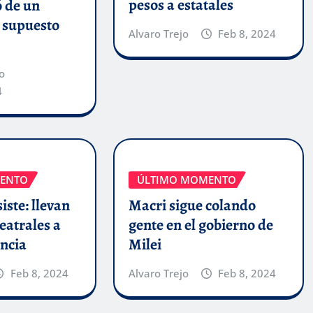
pesos a estatales
ó de un
n supuesto
Alvaro Trejo
Feb 8, 2024
o
4
ENTO
ÚLTIMO MOMENTO
iste: llevan
Macri sigue colando
eatrales a
gente en el gobierno de
incia
Milei
Feb 8, 2024
Alvaro Trejo
Feb 8, 2024