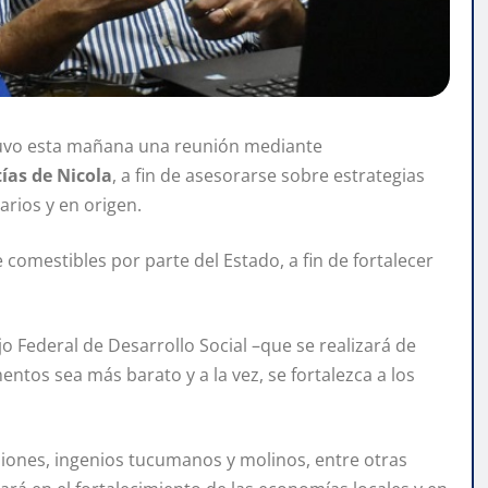
uvo esta mañana una reunión mediante
ías de Nicola
, a fin de asesorarse sobre estrategias
rios y en origen.
e comestibles por parte del Estado, a fin de fortalecer
o Federal de Desarrollo Social –que se realizará de
ntos sea más barato y a la vez, se fortalezca a los
isiones, ingenios tucumanos y molinos, entre otras