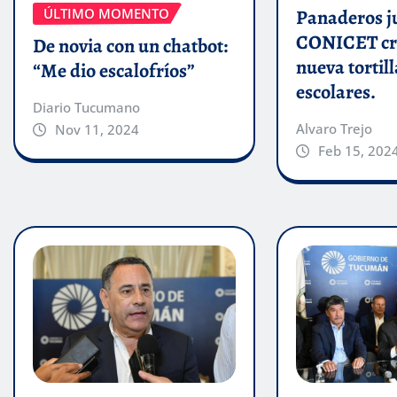
ÚLTIMO MOMENTO
Panaderos j
CONICET cr
De novia con un chatbot:
nueva tortill
“Me dio escalofríos”
escolares.
Diario Tucumano
Alvaro Trejo
Nov 11, 2024
Feb 15, 202