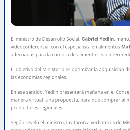
El ministro de Desarrollo Social,
Gabriel Yedlin
, mant
videoconferencia, con el especialista en alimentos
Mat
adecuadas para la compra de alimentos, sin intermedia
El objetivo del Ministerio es optimizar la adquisición d
las economías regionales.
En ese sentido, Yedlin presentará mañana en el Consej
manera virtual- una propuesta, para que comprar alime
productores regionales.
Según reveló el ministro, invitaron a yerbateros de M