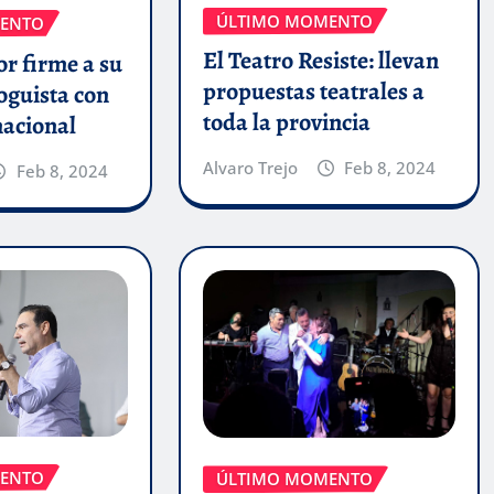
ÚLTIMO MOMENTO
ENTO
El Teatro Resiste: llevan
r firme a su
propuestas teatrales a
oguista con
toda la provincia
nacional
Alvaro Trejo
Feb 8, 2024
Feb 8, 2024
ENTO
ÚLTIMO MOMENTO