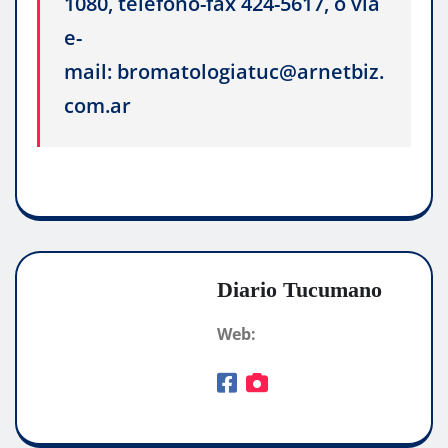
1080, teléfono-fax 424-5617, o vía
e-
mail: bromatologiatuc@arnetbiz.
com.ar
Diario Tucumano
Web: