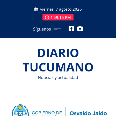
Saltar
viernes, 7 agosto 2026
al
contenido
4:59:15 PM
Síguenos
DIARIO
TUCUMANO
Noticias y actualidad