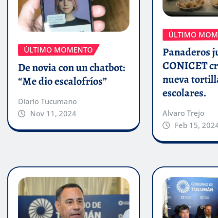
ÚLTIMO MOM
ÚLTIMO MOMENTO
Panaderos j
CONICET cr
De novia con un chatbot:
nueva tortill
“Me dio escalofríos”
escolares.
Diario Tucumano
Alvaro Trejo
Nov 11, 2024
Feb 15, 202