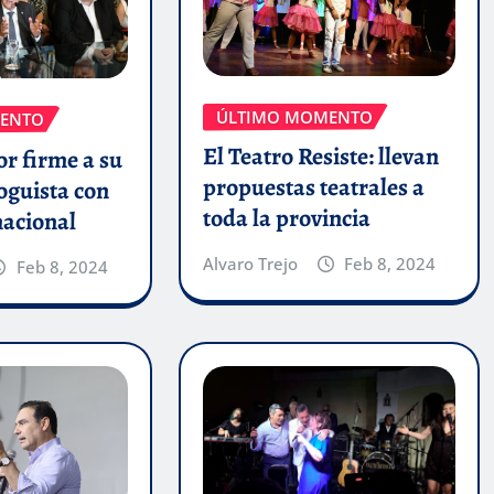
ÚLTIMO MOMENTO
ENTO
El Teatro Resiste: llevan
r firme a su
propuestas teatrales a
oguista con
toda la provincia
nacional
Alvaro Trejo
Feb 8, 2024
Feb 8, 2024