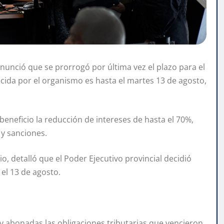
nunció que se prorrogó por última vez el plazo para el
ecida por el organismo es hasta el martes 13 de agosto,
neficio la reducción de intereses de hasta el 70%,
y sanciones.
o, detalló que el Poder Ejecutivo provincial decidió
 el 13 de agosto.
 y abonadas las obligaciones tributarias que vencieron