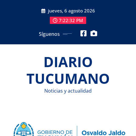
Saltar
jueves, 6 agosto 2026
al
contenido
7:22:33 PM
Síguenos
DIARIO
TUCUMANO
Noticias y actualidad