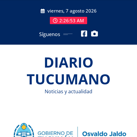
Saltar
viernes, 7 agosto 2026
al
contenido
2:26:54 AM
Síguenos
DIARIO
TUCUMANO
Noticias y actualidad