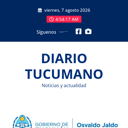
Saltar
viernes, 7 agosto 2026
al
contenido
4:54:18 AM
Síguenos
DIARIO
TUCUMANO
Noticias y actualidad