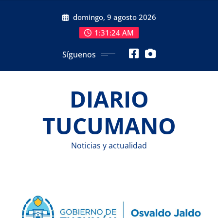
Saltar
domingo, 9 agosto 2026
al
contenido
1:31:24 AM
Síguenos
DIARIO
TUCUMANO
Noticias y actualidad