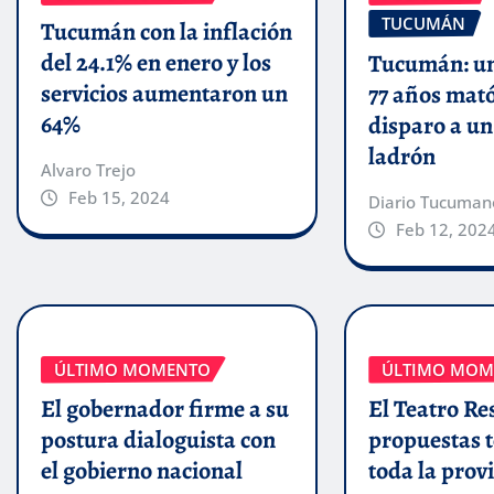
TUCUMÁN
Tucumán con la inflación
del 24.1% en enero y los
Tucumán: un
servicios aumentaron un
77 años mat
64%
disparo a u
ladrón
Alvaro Trejo
Feb 15, 2024
Diario Tucuman
Feb 12, 202
ÚLTIMO MOMENTO
ÚLTIMO MOM
El gobernador firme a su
El Teatro Res
postura dialoguista con
propuestas t
el gobierno nacional
toda la prov