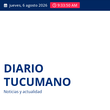
Saltar
jueves, 6 agosto 2026
9:33:51 AM
al
contenido
DIARIO
TUCUMANO
Noticias y actualidad