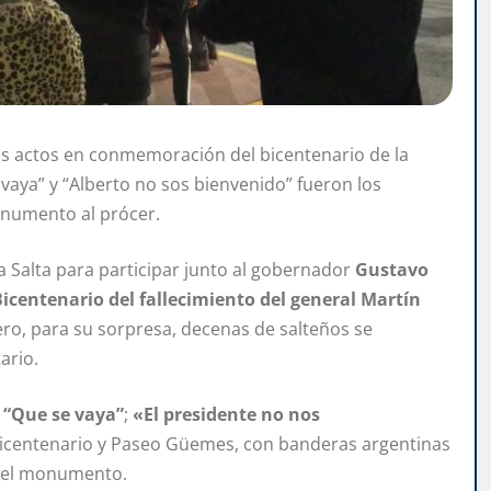
 los actos en conmemoración del bicentenario de la
aya” y “Alberto no sos bienvenido” fueron los
onumento al prócer.
a Salta para participar junto al gobernador
Gustavo
Bicentenario del fallecimiento del general Martín
Pero, para su sorpresa, decenas de salteños se
ario.
; “Que se vaya”
;
«El presidente no nos
icentenario y Paseo Güemes, con banderas argentinas
ta el monumento.