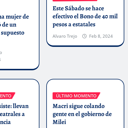
Este Sábado se hace
efectivo el Bono de 40 mil
a mujer de
pesos a estatales
ó de un
n supuesto
Alvaro Trejo
Feb 8, 2024
o
4
ENTO
ÚLTIMO MOMENTO
iste: llevan
Macri sigue colando
eatrales a
gente en el gobierno de
incia
Milei