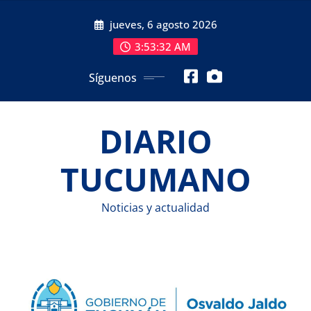
Saltar
jueves, 6 agosto 2026
al
contenido
3:53:33 AM
Síguenos
DIARIO
TUCUMANO
Noticias y actualidad