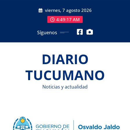
Saltar
viernes, 7 agosto 2026
al
contenido
4:49:18 AM
Síguenos
DIARIO
TUCUMANO
Noticias y actualidad