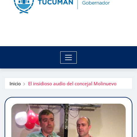
Inicio
El insidioso audio del concejal Molinuevo