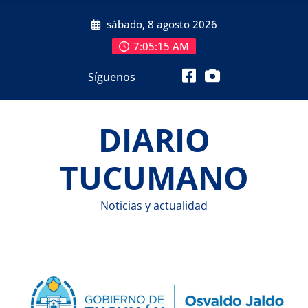
Saltar
sábado, 8 agosto 2026
al
contenido
7:05:16 AM
Síguenos
DIARIO
TUCUMANO
Noticias y actualidad