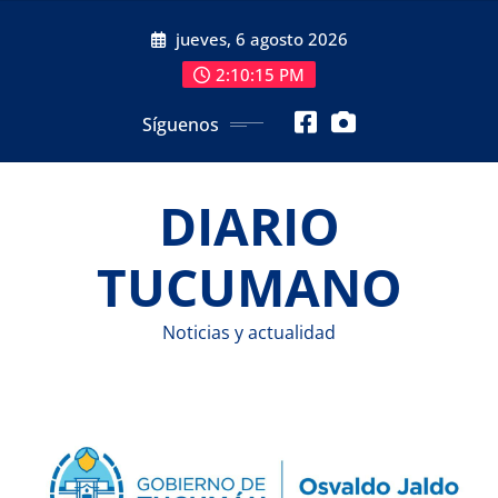
Saltar
jueves, 6 agosto 2026
al
contenido
2:10:15 PM
Síguenos
DIARIO
TUCUMANO
Noticias y actualidad