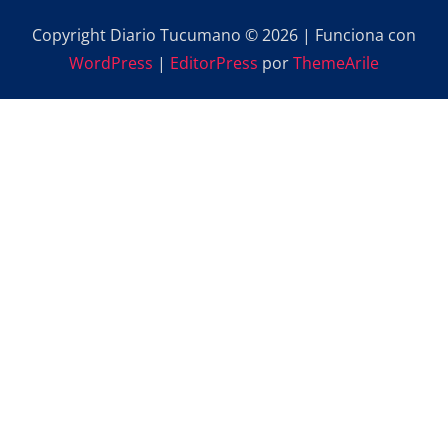
Copyright Diario Tucumano © 2026 | Funciona con
WordPress
|
EditorPress
por
ThemeArile