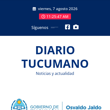
Saltar
viernes, 7 agosto 2026
al
contenido
11:25:48 AM
Síguenos
DIARIO
TUCUMANO
Noticias y actualidad