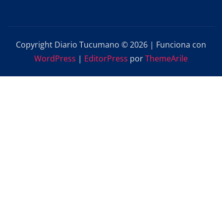
Copyright Diario Tucumano © 2026 | Funciona con
WordPress
|
EditorPress
por
ThemeArile