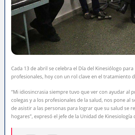
Cada 13 de abril se celebra el Día del Kinesiólogo pa
profesionales, hoy con un rol clave en el tratamiento 
“Mi idiosincrasia siempre tuvo que ver con ayudar al 
colegas y a los profesionales de la salud, nos pone al
de asistir a las personas para lograr que su salud se 
hogares”, expresó el jefe de la Unidad de Kinesiología 