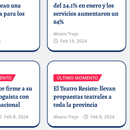
ean una
del 24.1% en enero y los
a para los
servicios aumentaron un
64%
Alvaro Trejo
4
Feb 15, 2024
ENTO
ÚLTIMO MOMENTO
r firme a su
El Teatro Resiste: llevan
oguista con
propuestas teatrales a
nacional
toda la provincia
Feb 8, 2024
Alvaro Trejo
Feb 8, 2024