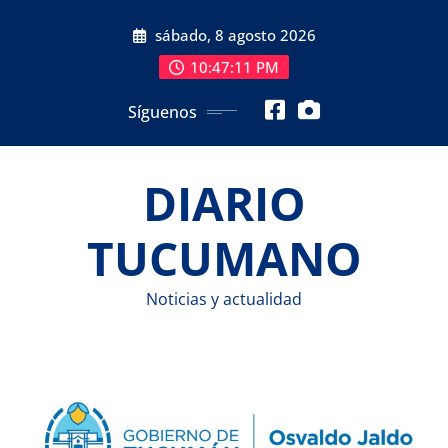
Saltar
sábado, 8 agosto 2026
al
contenido
10:47:12 PM
Síguenos
DIARIO
TUCUMANO
Noticias y actualidad