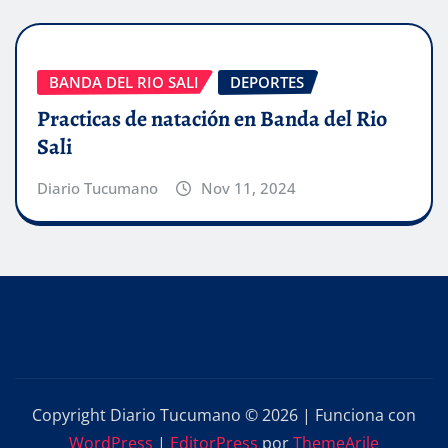
BANDA DEL RIO SALI
DEPORTES
Practicas de natación en Banda del Rio
Sali
Diario Tucumano
Nov 11, 2024
Copyright Diario Tucumano © 2026 | Funciona con
WordPress
|
EditorPress
por
ThemeArile